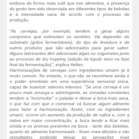
embora de forma mais sutil que nos alimentos, a presença
do gosto tem sido observada em diferentes tipos de bebidas
e a intensidade varia de acordo com o processo de
produção.
“As cervejas, por exemplo, tendem a gerar alguns
compostos que estimulam os sentidos. Vai depender do
substrato (grãos fermentáveis), do tipo de levedura e de
outros produtos que são adicionados para gerar sabor.
Alguns fabricantes têm adicionado algas ou cogumelos junto
ao processo de dry hopping (adição de lúpulo seco na fase
final da fermentação)”
, explica Hellen.
Harmonizações de cervejas com ingredientes umami já é
muito comum. No entanto, o que não se reconhece ainda é
o poder envolvido em uma experiência sensorial única,
capaz de suavizar sabores intensos.
“Se uma cerveja é um
pouco mais amarga e adstringente, as tomadas constantes
tendem a “incomodar” o paladar e deixar a boca mais seca,
o que faz com que o comensal vá buscar algum alimento
para fazer a harmonização. Assim, com os ingredientes
umami, ocorre um aumento da produção de saliva e, com a
saliva em maior concentração, a boca tende a ficar mais
úmida e os aromas presentes na boca - tanto das bebidas,
quanto do alimento harmonizado - ficam mais diluídos e são
ressaltados, podendo deixar as sensações mais