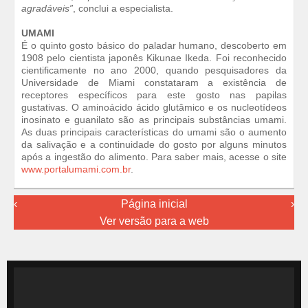
agradáveis”
, conclui a especialista.
UMAMI
É o quinto gosto básico do paladar humano, descoberto em
1908 pelo cientista japonês Kikunae Ikeda. Foi reconhecido
cientificamente no ano 2000, quando pesquisadores da
Universidade de Miami constataram a existência de
receptores específicos para este gosto nas papilas
gustativas. O aminoácido ácido glutâmico e os nucleotídeos
inosinato e guanilato são as principais substâncias umami.
As duas principais características do umami são o aumento
da salivação e a continuidade do gosto por alguns minutos
após a ingestão do alimento. Para saber mais, acesse o site
www.portalumami.com.br
.
‹
Página inicial
›
Ver versão para a web