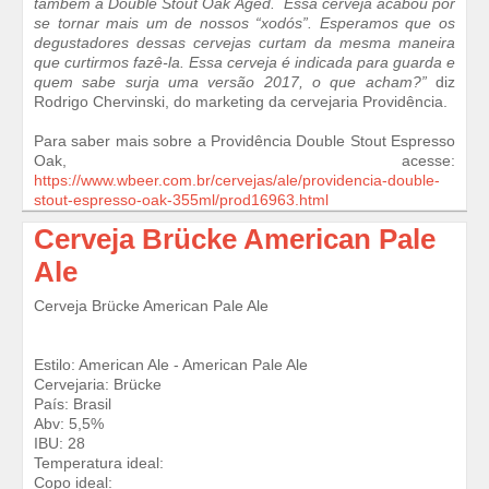
também a Double Stout Oak Aged. Essa cerveja acabou por
se tornar mais um de nossos “xodós”. Esperamos que os
degustadores dessas cervejas curtam da mesma maneira
que curtirmos fazê-la. Essa cerveja é indicada para guarda e
quem sabe surja uma versão 2017, o que acham?”
diz
Rodrigo Chervinski, do marketing da cervejaria Providência.
Para saber mais sobre a Providência Double Stout Espresso
Oak, acesse:
https://www.wbeer.com.br/cervejas/ale/providencia-double-
stout-espresso-oak-355ml/prod16963.html
Cerveja Brücke American Pale
Ale
Cerveja Brücke American Pale Ale
Estilo: American Ale - American Pale Ale
Cervejaria: Brücke
País: Brasil
Abv: 5,5%
IBU: 28
Temperatura ideal:
Copo ideal: