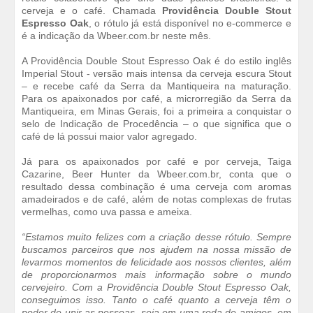
cerveja e o café. Chamada
Providência Double Stout
Espresso Oak
, o rótulo já está disponível no e-commerce e
é a indicação da Wbeer.com.br neste mês.
A Providência Double Stout Espresso Oak é do estilo inglês
Imperial Stout - versão mais intensa da cerveja escura Stout
– e recebe café da Serra da Mantiqueira na maturação.
Para os apaixonados por café, a microrregião da Serra da
Mantiqueira, em Minas Gerais, foi a primeira a conquistar o
selo de Indicação de Procedência – o que significa que o
café de lá possui maior valor agregado.
Já para os apaixonados por café e por cerveja, Taiga
Cazarine, Beer Hunter da Wbeer.com.br, conta que o
resultado dessa combinação é uma cerveja com aromas
amadeirados e de café, além de notas complexas de frutas
vermelhas, como uva passa e ameixa.
“Estamos muito felizes com a criação desse rótulo. Sempre
buscamos parceiros que nos ajudem na nossa missão de
levarmos momentos de felicidade aos nossos clientes, além
de proporcionarmos mais informação sobre o mundo
cervejeiro. Com a Providência Double Stout Espresso Oak,
conseguimos isso. Tanto o café quanto a cerveja têm o
poder de unir as pessoas, seja em uma roda de amigos, em