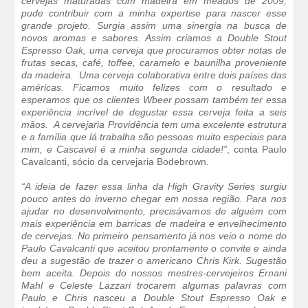
cervejas maturadas com madeira em meados de 2009,
pude contribuir com a minha expertise para nascer esse
grande projeto.
Surgia assim uma sinergia na busca de
novos aromas e sabores. Assim criamos a Double Stout
Espresso Oak, uma cerveja que procuramos obter notas de
frutas secas, café, toffee, caramelo e baunilha proveniente
da madeira. Uma cerveja colaborativa entre dois países das
américas. Ficamos muito felizes com o resultado e
esperamos que os clientes Wbeer possam também ter essa
experiência incrível de degustar essa cerveja feita a seis
mãos. A cervejaria Providência tem uma excelente estrutura
e a família que lá trabalha são pessoas muito especiais para
mim, e Cascavel é a minha segunda cidade!”
, conta Paulo
Cavalcanti, sócio da cervejaria Bodebrown.
“A ideia de fazer essa linha da High Gravity Series surgiu
pouco antes do inverno chegar em nossa região. Para nos
ajudar no desenvolvimento, precisávamos de alguém com
mais experiência em barricas de madeira e envelhecimento
de cervejas. No primeiro pensamento já nos veio o nome do
Paulo Cavalcanti que aceitou prontamente o convite e ainda
deu a sugestão de trazer o americano Chris Kirk. Sugestão
bem aceita.
Depois do nossos mestres-cervejeiros Ernani
Mahl e Celeste Lazzari trocarem algumas palavras com
Paulo e Chris nasceu a Double Stout Espresso Oak e