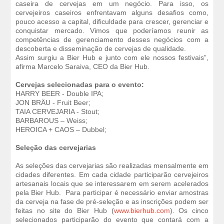
caseira de cervejas em um negócio. Para isso, os
cervejeiros caseiros enfrentavam alguns desafios como,
pouco acesso a capital, dificuldade para crescer, gerenciar e
conquistar mercado. Vimos que poderíamos reunir as
competências de gerenciamento desses negócios com a
descoberta e disseminação de cervejas de qualidade.
Assim surgiu a Bier Hub e junto com ele nossos festivais”,
afirma Marcelo Saraiva, CEO da Bier Hub.
Cervejas selecionadas para o evento:
HARRY BEER - Double IPA;
JON BRÄU - Fruit Beer;
TAIA CERVEJARIA - Stout;
BARBAROUS – Weiss;
HEROICA + CAOS – Dubbel;
Seleção das cervejarias
As seleções das cervejarias são realizadas mensalmente em
cidades diferentes. Em cada cidade participarão cervejeiros
artesanais locais que se interessarem em serem acelerados
pela Bier Hub. Para participar é necessário enviar amostras
da cerveja na fase de pré-seleção e as inscrições podem ser
feitas no site do Bier Hub (
www.bierhub.com
). Os cinco
selecionados participarão do evento que contará com a