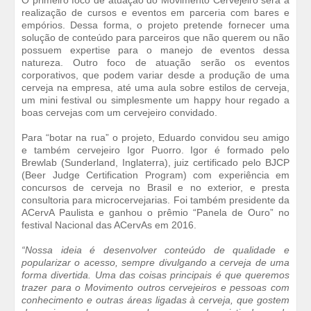
O primeiro foco de atuação do Movimento Cervejeiro será a
realização de cursos e eventos em parceria com bares e
empórios. Dessa forma, o projeto pretende fornecer uma
solução de conteúdo para parceiros que não querem ou não
possuem expertise para o manejo de eventos dessa
natureza. Outro foco de atuação serão os eventos
corporativos, que podem variar desde a produção de uma
cerveja na empresa, até uma aula sobre estilos de cerveja,
um mini festival ou simplesmente um happy hour regado a
boas cervejas com um cervejeiro convidado.
Para “botar na rua” o projeto, Eduardo convidou seu amigo
e também cervejeiro Igor Puorro. Igor é formado pelo
Brewlab (Sunderland, Inglaterra), juiz certificado pelo BJCP
(Beer Judge Certification Program) com experiência em
concursos de cerveja no Brasil e no exterior, e presta
consultoria para microcervejarias. Foi também presidente da
ACervA Paulista e ganhou o prêmio “Panela de Ouro” no
festival Nacional das ACervAs em 2016.
“Nossa ideia é desenvolver conteúdo de qualidade e
popularizar o acesso, sempre divulgando a cerveja de uma
forma divertida. Uma das coisas principais é que queremos
trazer para o Movimento outros cervejeiros e pessoas com
conhecimento e outras áreas ligadas à cerveja, que gostem