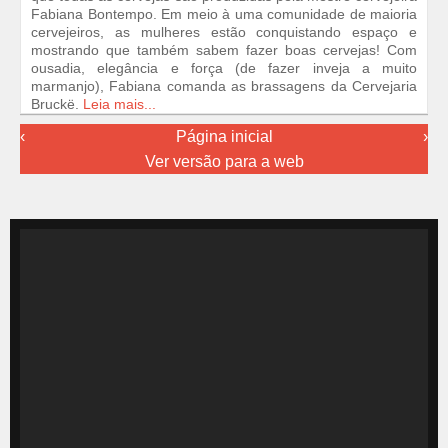
Fabiana Bontempo. Em meio à uma comunidade de maioria
cervejeiros, as mulheres estão conquistando espaço e
mostrando que também sabem fazer boas cervejas! Com
ousadia, elegância e força (de fazer inveja a muito
marmanjo), Fabiana comanda as brassagens da Cervejaria
Bruckë.
Leia mais...
‹
Página inicial
›
Ver versão para a web