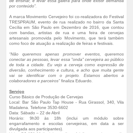
de ensinar, e levar essa galera para onde existir demanda
por conteúdo”.
A marca Movimento Cervejeiro foi co-realizadora do Festival
TRESPRAUM, evento de rua realizado no bairro da Santa
Cecília em São Paulo em Dezembro de 2016, que contou
com bandas, artistas de rua e uma feira de cervejas
artesanais promovida pelo Movimento, que terá também
como foco de atuação a realização de feiras e festivais.
“Não queremos apenas promover eventos, queremos
conectar as pessoas, levar essa "onda" cervejeira ao público
de toda a cidade. Eu vejo a cerveja como expressão de
diversão, conhecimento e cultura, e acho que muita gente
vai se identificar com o projeto. Estamos abertos a
colaboradores e parceiros”
finaliza Eduardo.
Serviço
Curso Básico de Produção de Cervejas
Local: Bar São Paulo Tap House - Rua Girassol, 340, Vila
Madalena. Telefone 3530-6602
Data: Sábado – 22 de Abril
Horário: 9h30 às 18h (inclui um módulo sobre
engarrafamento e escolas cervejeiras, em data a ser
divulgada aos participantes).