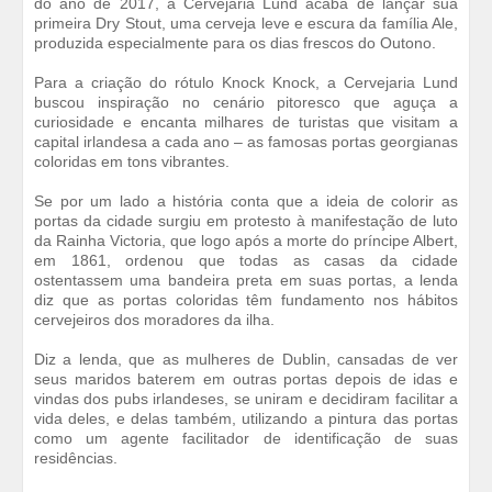
do ano de 2017, a Cervejaria Lund acaba de lançar sua
primeira Dry Stout, uma cerveja leve e escura da família Ale,
produzida especialmente para os dias frescos do Outono.
Para a criação do rótulo Knock Knock, a Cervejaria Lund
buscou inspiração no cenário pitoresco que aguça a
curiosidade e encanta milhares de turistas que visitam a
capital irlandesa a cada ano – as famosas portas georgianas
coloridas em tons vibrantes.
Se por um lado a história conta que a ideia de colorir as
portas da cidade surgiu em protesto à manifestação de luto
da Rainha Victoria, que logo após a morte do príncipe Albert,
em 1861, ordenou que todas as casas da cidade
ostentassem uma bandeira preta em suas portas, a lenda
diz que as portas coloridas têm fundamento nos hábitos
cervejeiros dos moradores da ilha.
Diz a lenda, que as mulheres de Dublin, cansadas de ver
seus maridos baterem em outras portas depois de idas e
vindas dos pubs irlandeses, se uniram e decidiram facilitar a
vida deles, e delas também, utilizando a pintura das portas
como um agente facilitador de identificação de suas
residências.