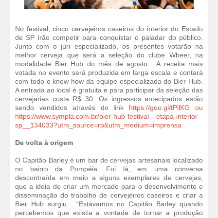
No festival, cinco cervejeiros caseiros do interior do Estado
de SP irão competir para conquistar o paladar do público.
Junto com o júri especializado, os presentes votarão na
melhor cerveja que será a seleção do clube Wbeer, na
modalidade Bier Hub do mês de agosto. A receita mais
votada no evento será produzida em larga escala e contará
com todo o know-how da equipe especializada do Bier Hub.
A entrada ao local é gratuita e para participar da seleção das
cervejarias custa R$ 30. Os ingressos antecipados estão
sendo vendidos através do link
https://goo.gl/tPllKG ou
https://www.sympla.com.br/bier-hub-festival---etapa-interior-
sp__134033?utm_source=rp&utm_medium=imprensa
De volta à origem
O Capitão Barley é um bar de cervejas artesanais localizado
no bairro da Pompéia. Foi lá, em uma conversa
descontraída em meio a alguns exemplares de cervejas,
que a ideia de criar um mercado para o desenvolvimento e
disseminação do trabalho de cervejeiros caseiros e criar a
Bier Hub surgiu. “Estávamos no Capitão Barley quando
percebemos que existia a vontade de tornar a produção