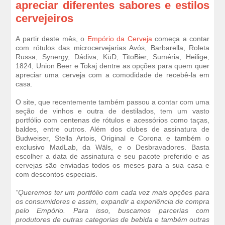
apreciar diferentes sabores e estilos
cervejeiros
A partir deste mês, o
Empório da Cerveja
começa a contar
com rótulos das microcervejarias Avós, Barbarella, Roleta
Russa, Synergy, Dádiva, KüD, TitoBier, Suméria, Heilige,
1824, Union Beer e Tokaj dentre as opções para quem quer
apreciar uma cerveja com a comodidade de recebê-la em
casa.
O site, que recentemente também passou a contar com uma
seção de vinhos e outra de destilados, tem um vasto
portfólio com centenas de rótulos e acessórios como taças,
baldes, entre outros. Além dos clubes de assinatura de
Budweiser, Stella Artois, Original e Corona e também o
exclusivo MadLab, da Wäls, e o Desbravadores. Basta
escolher a data de assinatura e seu pacote preferido e as
cervejas são enviadas todos os meses para a sua casa e
com descontos especiais.
“Queremos ter um portfólio com cada vez mais opções para
os consumidores e assim, expandir a experiência de compra
pelo Empório. Para isso, buscamos parcerias com
produtores de outras categorias de bebida e também outras