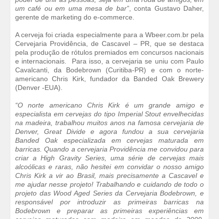
um café ou em uma mesa de bar”
, conta Gustavo Daher,
gerente de marketing do e-commerce.
A cerveja foi criada especialmente para a Wbeer.com.br pela
Cervejaria Providência, de Cascavel – PR, que se destaca
pela produção de rótulos premiados em concursos nacionais
e internacionais. Para isso, a cervejaria se uniu com Paulo
Cavalcanti, da Bodebrown (Curitiba-PR) e com o norte-
americano Chris Kirk, fundador da Banded Oak Brewery
(Denver -EUA).
“O norte americano Chris Kirk é um grande amigo e
especialista em cervejas do tipo Imperial Stout envelhecidas
na madeira, trabalhou muitos anos na famosa cervejaria de
Denver, Great Divide e agora fundou a sua cervejaria
Banded Oak especializada em cervejas maturada em
barricas. Quando a cervejaria Providência me convidou para
criar a High Gravity Series, uma série de cervejas mais
alcoólicas e raras, não hesitei em convidar o nosso amigo
Chris Kirk a vir ao Brasil, mais precisamente a Cascavel e
me ajudar nesse projeto! Trabalhando e cuidando de todo o
projeto das Wood Aged Series da Cervejaria Bodebrown, e
responsável por introduzir as primeiras barricas na
Bodebrown e preparar as primeiras experiências em