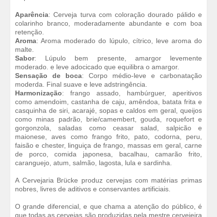
Aparência
: Cerveja turva com coloração dourado pálido e
colarinho branco, moderadamente abundante e com boa
retenção.
Aroma
: Aroma moderado do lúpulo, cítrico, leve aroma do
malte.
Sabor
: Lúpulo bem presente, amargor levemente
moderado. e leve adocicado que equilibra o amargor.
Sensação de boca
: Corpo médio-leve e carbonatação
moderda. Final suave e leve adstringência.
Harmonização
: frango assado, hambúrguer, aperitivos
como amendoim, castanha de caju, amêndoa, batata frita e
casquinha de siri, acarajé, sopas e caldos em geral, queijos
como minas padrão, brie/camembert, gouda, roquefort e
gorgonzola, saladas como ceasar salad, salpicão e
maionese, aves como frango frito, pato, codorna, peru,
faisão e chester, linguiça de frango, massas em geral, carne
de porco, comida japonesa, bacalhau, camarão frito,
caranguejo, atum, salmão, lagosta, lula e sardinha.
A Cervejaria Brücke produz cervejas com matérias primas
nobres, livres de aditivos e conservantes artificiais.
O grande diferencial, e que chama a atenção do público, é
que todas as cervejas são produzidas pela mestre cervejeira