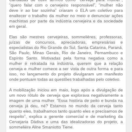
“quero falar com o cervejeiro responsável”, “mulher não
deve ir ao bar sozinha” criaram o ELA um coletivo para
enaltecer o trabalho da mulher no meio e denunciar ações
machistas por parte da indústria cervejeira e da sociedade
em geral.
Elas são mestres cervejeiras, sommelières, professoras,
juízas de concursos, apreciadoras, empresárias e
especialistas do Rio Grande do Sul, Santa Catarina, Paraná,
São Paulo, Minas Gerais, Rio de Janeiro, Pernambuco e
Espírito Santo. Motivadas pela forma negativa como a
mulher é retratada na indústria, querem que a relação
cerveja e mulher comece a ser vista de outra forma e para
isso, no lançamento do projeto divulgaram um manifesto
onde pontuam todas as questões trabalhadas pelo coletivo.
A mobilização iniciou em maio, logo após a divulgação de
um novo rótulo de cerveja que explorava negativamente a
imagem de uma mulher. “Essa história de peito e bunda na
cerveja já deu, né? Estamos no mundo da cerveja tanto
quanto eles, trabalhamos tanto quanto eles e precisamos de
respeito”, explica a gerente comercial e de marketing da
Cervejaria Dádiva e uma das idealizadoras do projeto, a
sommelière Aline Smaniotto Tiene.