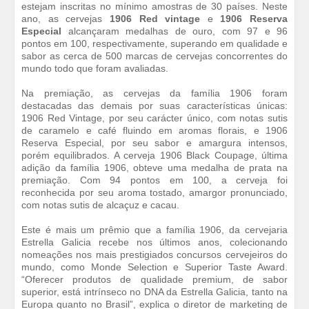
estejam inscritas no mínimo amostras de 30 países. Neste
ano, as cervejas
1906 Red vintage
e
1906 Reserva
Especial
alcançaram medalhas de ouro, com 97 e 96
pontos em 100, respectivamente, superando em qualidade e
sabor as cerca de 500 marcas de cervejas concorrentes do
mundo todo que foram avaliadas.
Na premiação, as cervejas da família 1906 foram
destacadas das demais por suas características únicas:
1906 Red Vintage, por seu carácter único, com notas sutis
de caramelo e café fluindo em aromas florais, e 1906
Reserva Especial, por seu sabor e amargura intensos,
porém equilibrados. A cerveja 1906 Black Coupage, última
adição da família 1906, obteve uma medalha de prata na
premiação. Com 94 pontos em 100, a cerveja foi
reconhecida por seu aroma tostado, amargor pronunciado,
com notas sutis de alcaçuz e cacau.
Este é mais um prêmio que a família 1906, da cervejaria
Estrella Galicia recebe nos últimos anos, colecionando
nomeações nos mais prestigiados concursos cervejeiros do
mundo, como Monde Selection e Superior Taste Award.
“Oferecer produtos de qualidade premium, de sabor
superior, está intrínseco no DNA da Estrella Galicia, tanto na
Europa quanto no Brasil”, explica o diretor de marketing de