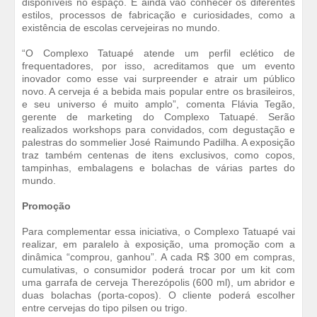
disponíveis no espaço. E ainda vão conhecer os diferentes
estilos, processos de fabricação e curiosidades, como a
existência de escolas cervejeiras no mundo.
“O Complexo Tatuapé atende um perfil eclético de
frequentadores, por isso, acreditamos que um evento
inovador como esse vai surpreender e atrair um público
novo. A cerveja é a bebida mais popular entre os brasileiros,
e seu universo é muito amplo”, comenta Flávia Tegão,
gerente de marketing do Complexo Tatuapé. Serão
realizados workshops para convidados, com degustação e
palestras do sommelier José Raimundo Padilha. A exposição
traz também centenas de itens exclusivos, como copos,
tampinhas, embalagens e bolachas de várias partes do
mundo.
Promoção
Para complementar essa iniciativa, o Complexo Tatuapé vai
realizar, em paralelo à exposição, uma promoção com a
dinâmica “comprou, ganhou”. A cada R$ 300 em compras,
cumulativas, o consumidor poderá trocar por um kit com
uma garrafa de cerveja Therezópolis (600 ml), um abridor e
duas bolachas (porta-copos). O cliente poderá escolher
entre cervejas do tipo pilsen ou trigo.