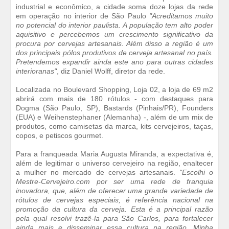
industrial e econômico, a cidade soma doze lojas da rede
em operação no interior de São Paulo
"Acreditamos muito
no potencial do interior paulista. A população tem alto poder
aquisitivo e percebemos um crescimento significativo da
procura por cervejas artesanais. Além disso a região é um
dos principais pólos produtivos de cerveja artesanal no país.
Pretendemos expandir ainda este ano para outras cidades
interioranas"
, diz Daniel Wolff, diretor da rede.
Localizada no Boulevard Shopping, Loja 02, a loja de 69 m2
abrirá com mais de 180 rótulos - com destaques para
Dogma (São Paulo, SP), Bastards (Pinhais/PR), Founders
(EUA) e Weihenstephaner (Alemanha) -, além de um mix de
produtos, como camisetas da marca, kits cervejeiros, taças,
copos, e petiscos gourmet.
Para a franqueada Maria Augusta Miranda, a expectativa é,
além de legitimar o universo cervejeiro na região, enaltecer
a mulher no mercado de cervejas artesanais.
"Escolhi o
Mestre-Cervejeiro.com por ser uma rede de franquia
inovadora, que, além de oferecer uma grande variedade de
rótulos de cervejas especiais, é referência nacional na
promoção da cultura da cerveja. Esta é a principal razão
pela qual resolvi trazê-la para São Carlos, para fortalecer
ainda mais e disseminar essa cultura na região. Minha