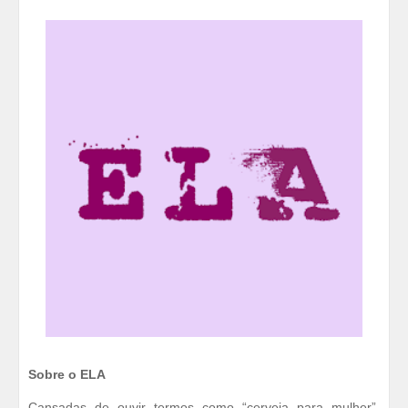
Sobre o ELA
Cansadas de ouvir termos como “cerveja para mulher”,