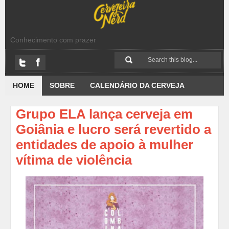
Conhecimento com prazer
HOME
SOBRE
CALENDÁRIO DA CERVEJA
Grupo ELA lança cerveja em
Goiânia e lucro será revertido a
entidades de apoio à mulher
vítima de violência