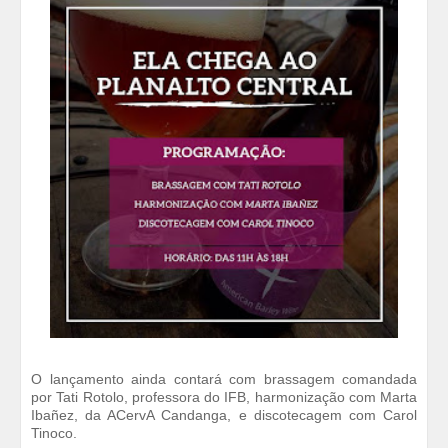
O lançamento ainda contará com brassagem comandada
por Tati Rotolo, professora do IFB, harmonização com Marta
Ibañez, da ACervA Candanga, e discotecagem com Carol
Tinoco.