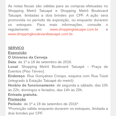
As notas fiscais são válidas para as compras efetuadas no
Shopping Metrô Tatuapé e Shopping Metrô Boulevard
Tatuapé, limitadas a dois brindes por CPF. A ação será
promovida no período da exposição, ou enquanto durarem
os estoques. Para mais informações, consulte o
regulamento em:
www.shoppingtatuape.com.br
e
www.shoppingboulevardtatuape.com.br
.
SERVIÇO
Exposição
O Universo da Cerveja
Data
: de 1º a 18 de setembro de 2016.
Local
: Shopping Metrô Boulevard Tatuapé – Praça de
Eventos (Piso Térreo).
Endereço
: Rua Gonçalves Crespo, esquina com Rua Tuiuti
(integrado à Estação Tatuapé do metrô).
Horário de funcionamento
: de segunda a sábado, das 10h
às 22h; domingos e feriados, das 14h às 20h.
Entrada gratuita.
Promoção
Período
: de 1º a 18 de setembro de 2016*.
*Promoção válida enquanto durarem os estoques, limitada a
dois brindes por CPF.