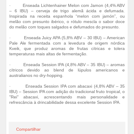
· Enseada Lichtenhainer Melon com Jamon (4,4% ABV
– 6 IBU) – cerveja de trigo alemã ácida e defumada.
Inspirada na receita espanhola “melon com jamón”, ou
melão com presunto ibérico, o rótulo mescla o sabor doce
do melão com toques salgados e defumados do presunto.
· Enseada Juicy APA (5,8% ABV – 30 IBU) – American
Pale Ale fermentada com a levedura de origem nórdica
Kveik, que produz aromas de frutas cítricas e tolera
temperaturas mais altas de fermentação.
· Enseada Session IPA (4,8% ABV – 35 IBU) – aromas
cítricos devido ao blend de lúpulos americanos e
australianos no dry-hopping.
· Enseada Session IPA com abacaxi (4,8% ABV – 35
IBU) – Session IPA com adição do tradicional fruto tropical, o
"Rei" abacaxi, acrescentando mais personalidade e
refrescância à drincabilidade dessa excelente Session IPA.
Compartilhar