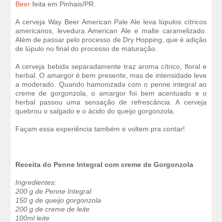
Beer
feita em Pinhais/PR.
A cerveja Way Beer American Pale Ale leva lúpulos cítricos
americanos, levedura American Ale e malte caramelizado.
Além de passar pelo processo de Dry Hopping, que é adição
de lúpulo no final do processo de maturação.
A cerveja bebida separadamente traz aroma cítrico, floral e
herbal. O amargor é bem presente, mas de intensidade leve
a moderado. Quando hamonizada com o penne integral ao
creme de gorgonzola, o amargor foi bem acentuado e o
herbal passou uma sensação de refrescância. A cerveja
quebrou o salgado e o ácido do queijo gorgonzola.
Façam essa experiência também e voltem pra contar!
Receita do Penne Integral com creme de Gorgonzola
Ingredientes:
200 g de Penne Integral
150 g de queijo gorgonzola
200 g de creme de leite
100ml leite